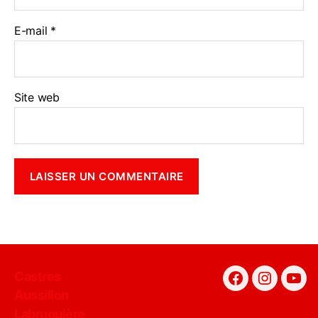
E-mail
*
Site web
Castres
Facebook
Instagra
You
Aussillon
Labruguière