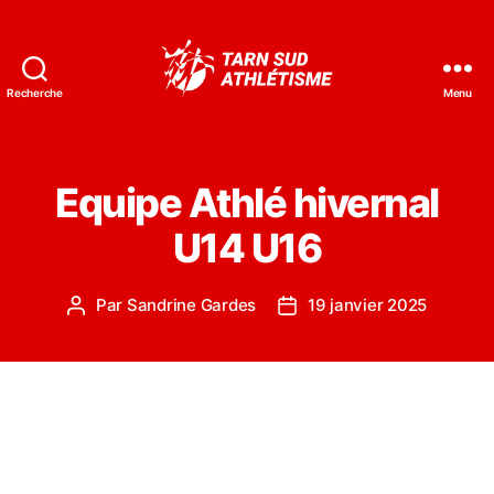
Recherche
Menu
Tarn
Sud
Athlétisme
Equipe Athlé hivernal
U14 U16
Par
Sandrine Gardes
19 janvier 2025
Auteur
Date
de
de
l’article
l’article