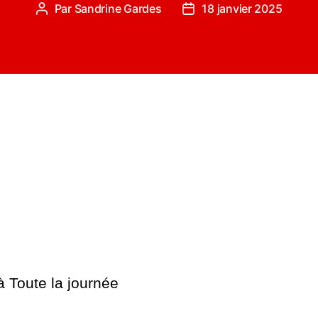
Par
Sandrine Gardes
18 janvier 2025
Auteur
Date
de
de
l’article
l’article
 à
Toute la journée