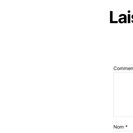
La
Commen
Nom
*