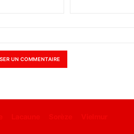
e
Lacaune
Sorèze
Vielmur