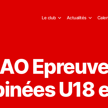
Le club
Actualités
Calen
AO Epreuv
nées U18 e