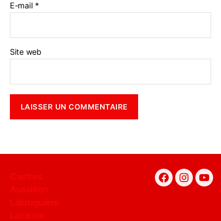
E-mail
*
Site web
Castres
Facebook
Instagra
You
Aussillon
Labruguière
Lacaune