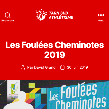
Recherche
Menu
Tarn
Sud
Athlétisme
Les Foulées Cheminotes
2019
Par
David Grand
30 juin 2019
Auteur
Date
de
de
l’article
l’article