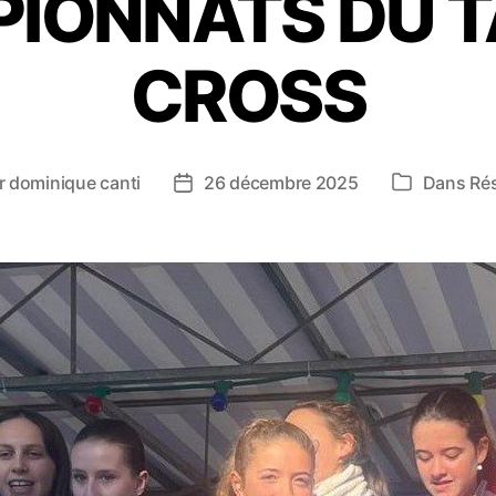
IONNATS DU T
CROSS
r
dominique canti
26 décembre 2025
Dans
Rés
ur
Date
Catégories
de
cle
l’article