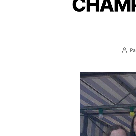
CHAMP
Pa
Aute
de
l’arti