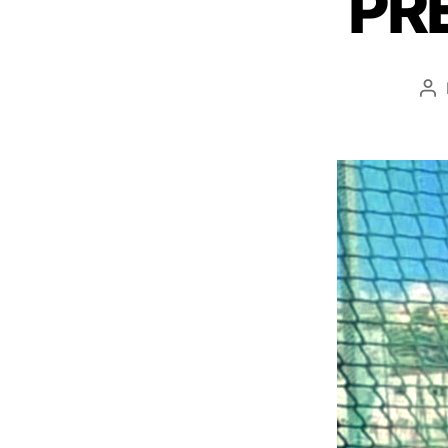
PR
Au
de
l’a