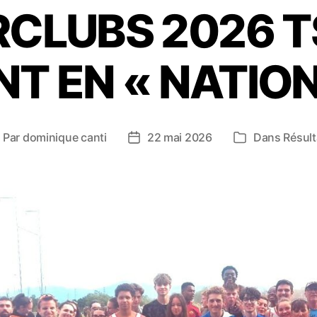
RCLUBS 2026 T
NT EN « NATION
Par
dominique canti
22 mai 2026
Dans
Résult
uteur
Date
Catégories
e
de
article
l’article