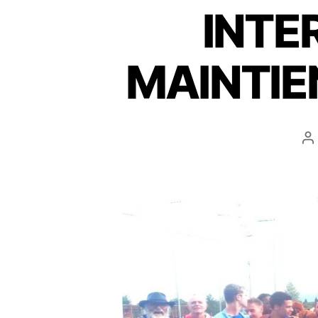
INTE
MAINTIE
A
d
l’