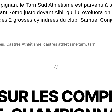
ignan, le Tarn Sud Athlétisme est parvenu à se
ant 7ème juste devant Albi, qui lui évoluera en 
des 2 grosses cylindrées du club, Samuel Conj
res
,
Castres Athlétisme
,
castres athletisme tarn
,
tarn
es
SUR LES COMP