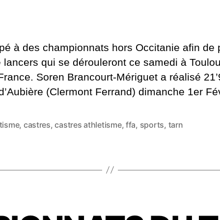
ipé à des championnats hors Occitanie afin de 
 lancers qui se dérouleront ce samedi à Toulo
rance. Soren Brancourt-Mériguet a réalisé 21
 d’Aubière (Clermont Ferrand) dimanche 1er Fé
étisme
,
castres
,
castres athletisme
,
ffa
,
sports
,
tarn
es