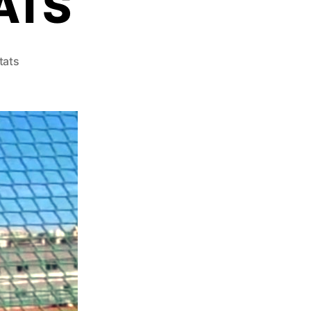
ATS
tats