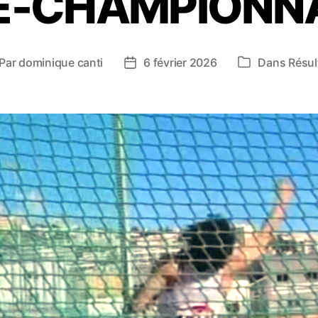
E-CHAMPIONN
Par
dominique canti
6 février 2026
Dans
Résul
teur
Date
Catégories
de
rticle
l’article