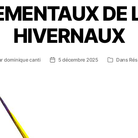
EMENTAUX DE 
HIVERNAUX
ar
dominique canti
5 décembre 2025
Dans
Rés
ur
Date
Catégories
de
icle
l’article