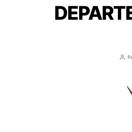
DEPART
P
Aute
de
l’art