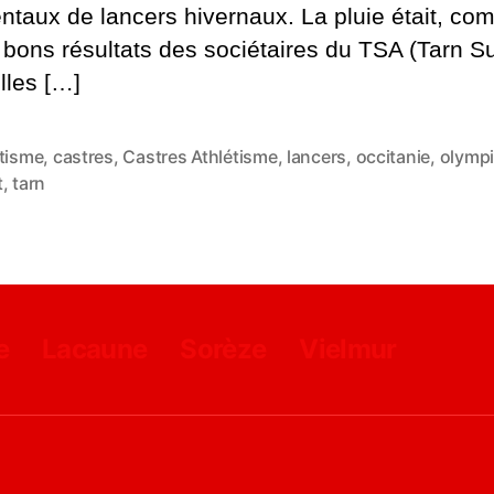
taux de lancers hivernaux. La pluie était, co
 bons résultats des sociétaires du TSA (Tarn Su
lles […]
étisme
,
castres
,
Castres Athlétisme
,
lancers
,
occitanie
,
olymp
es
t
,
tarn
e
Lacaune
Sorèze
Vielmur