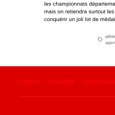
les championnats départemen
mais on retiendra surtout les
conquérir un joli lot de médai
athl
Étiquett
spor
Castres
Aussillon
Labruguièr