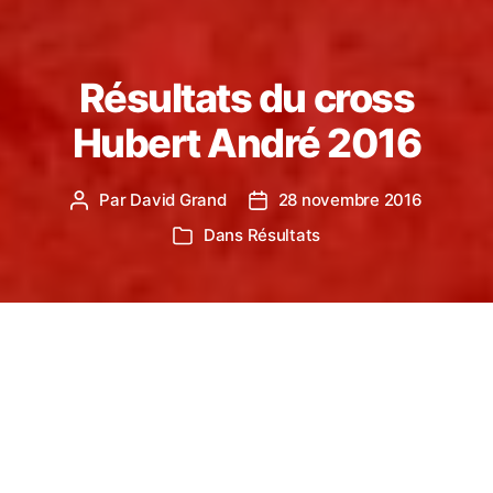
Résultats du cross
Hubert André 2016
Par
David Grand
28 novembre 2016
Auteur
Date
de
de
Dans
Résultats
Catégories
l’article
l’article
Le domaine de la Verrerie fut, ce week-end et
comme chaque année, le théâtre du sensationnel
mélange des plaisirs de la course à pied et de la