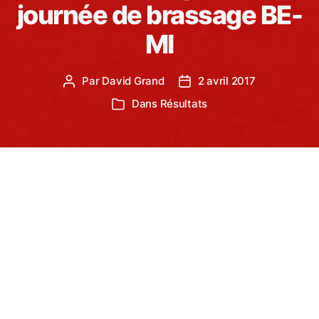
journée de brassage BE-
MI
Par
David Grand
2 avril 2017
Auteur
Date
de
de
Dans
Résultats
Catégories
l’article
l’article
Le lendemain du 10km de Castres, les benjamins
et minimes du Tarn sud Athlétisme se sont rendus
à Carmaux pour participer à la première journée de
brassage.
Indispensable pour se qualifier aux
championnats