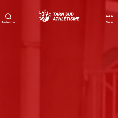
Recherche
Menu
Tarn
Sud
Athlétisme