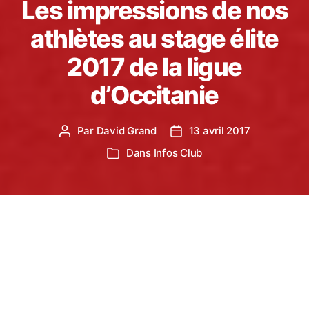
Les impressions de nos
athlètes au stage élite
2017 de la ligue
d’Occitanie
Par
David Grand
13 avril 2017
Auteur
Date
de
de
Dans
Infos Club
Catégories
l’article
l’article
Après 5 jours au soleil, les pieds dans le sable, nos
4 athlètes partagent leurs impressions du stage
élite d’Occitanie qui s’est déroulé à Canet-en-