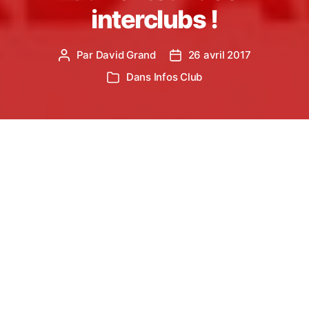
interclubs !
Par
David Grand
26 avril 2017
Auteur
Date
de
de
Dans
Infos Club
Catégories
l’article
l’article
Ils approchent à grand pas ! Les interclubs, dont le
1er tour se déroulera le 7 mai 2017 à Castres, font
l’objet de toutes les discussions à l’entrainement.
Fin du suspens, voici la première composition
d’équipe provisoire pour le tour qualificatif !
Avant de dévoiler les missions de chacun, petit