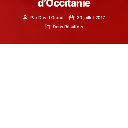
d’Occitanie
Par
David Grand
30 juillet 2017
Auteur
Date
de
de
Dans
Résultats
Catégories
l’article
l’article
Quatre. C’est le nombre de trail courus et
remportés par Benoit Galand sur le Challenge Trail
Running Occitanie.
Alors que notre traileur de l’
AC Lacaune
est sur le
point de s’octroyer quelques jours de vacances
bien mérités, sa dernière course n’était pas de tout
repos dans les Hautes-Pyrénées.