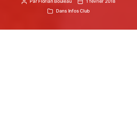
Par
Florian Bouleau
1 février 2018
Auteur
Date
de
de
Dans
Infos Club
Catégories
l’article
l’article
2nde des 10 sections du Castres Athlétisme :
Zoom sur les EVEILS-ATHLE du Castres
Athlétisme.
Age :
7 à 9 ans
Effectifs :