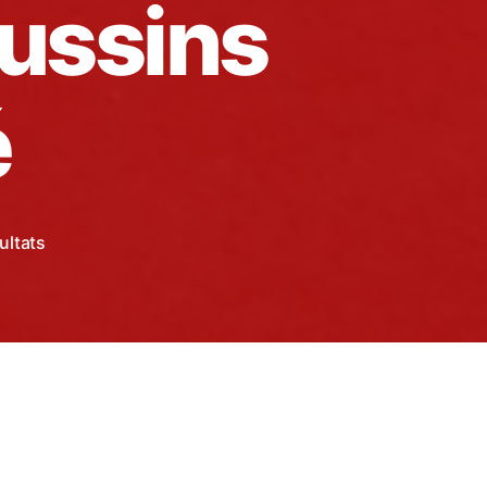
oussins
é
ultats