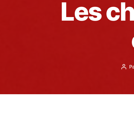
Les ch
P
Aute
de
l’arti