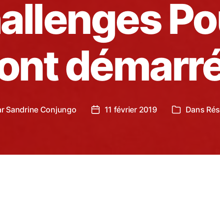
allenges P
ont démarr
ar
Sandrine Conjungo
11 février 2019
Dans
Rés
ur
Date
Catégories
de
cle
l’article