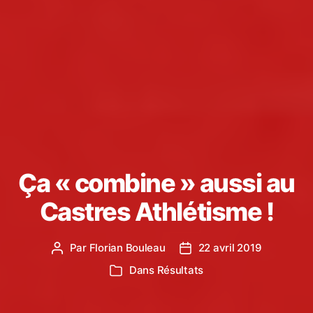
Ça « combine » aussi au
Castres Athlétisme !
Par
Florian Bouleau
22 avril 2019
Auteur
Date
de
de
Dans
Résultats
Catégories
l’article
l’article