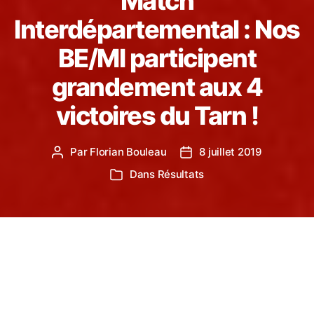
Match
Interdépartemental : Nos
BE/MI participent
grandement aux 4
victoires du Tarn !
Par
Florian Bouleau
8 juillet 2019
Auteur
Date
de
de
Dans
Résultats
Catégories
l’article
l’article
Dimanche 7 Juillet, a eu lieu à Carcassonne, un
match interdépartemental Benjamins / Minimes.