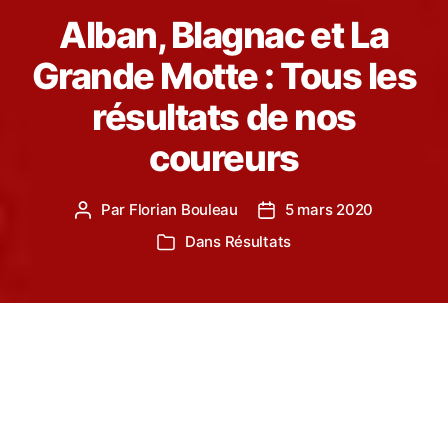
Alban, Blagnac et La
Grande Motte : Tous les
résultats de nos
coureurs
Par
Florian Bouleau
5 mars 2020
Auteur
Date
de
de
Dans
Résultats
Catégories
l’article
l’article
Plusieurs courses ont eu lieu le weekend dernier et
ce weekend. Retour sur les résultats des coureurs