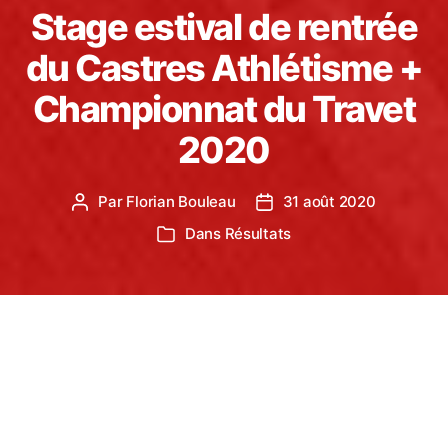
Stage estival de rentrée
du Castres Athlétisme +
Championnat du Travet
2020
Par
Florian Bouleau
31 août 2020
Auteur
Date
de
de
Dans
Résultats
Catégories
l’article
l’article
Initialement prévu durant les vacances d’Avril
2020, le Castres Athlétisme a du reporté son stage