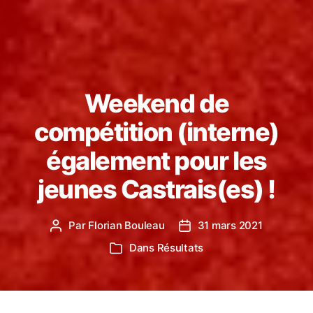
Weekend de
compétition (interne)
également pour les
jeunes Castrais(es) !
Par
Florian Bouleau
31 mars 2021
Auteur
Date
de
de
Dans
Résultats
Catégories
l’article
l’article