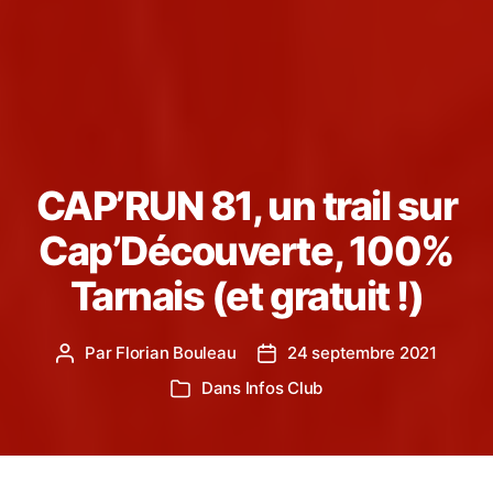
CAP’RUN 81, un trail sur
Cap’Découverte, 100%
Tarnais (et gratuit !)
Par
Florian Bouleau
24 septembre 2021
Auteur
Date
de
de
Dans
Infos Club
Catégories
l’article
l’article