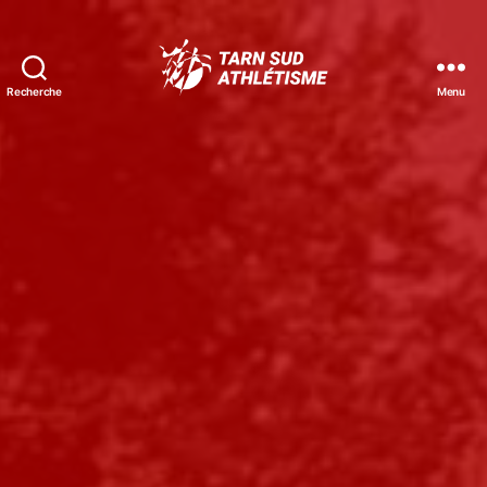
Recherche
Menu
Tarn
Sud
Athlétisme