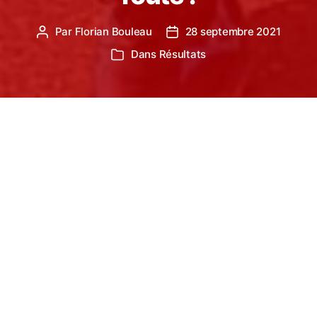
Par
Florian Bouleau
28 septembre 2021
Auteur
Date
de
de
Dans
Résultats
Catégories
l’article
l’article
Les Championnats de France de 10km sur route
ont eu lieu à LANGUEUX (BRE) début Septembre.
4 athlètes du TSA ont fait le déplacement. Retour
sur la compétition !
Le plus rapide des 4 coureurs se nomme
Philippe
TERRAL
du Castres Athlétisme. En effet, il boucle
les 10km en 45min 48, se classant 122ème de sa
course mais surtout 11ème M3.