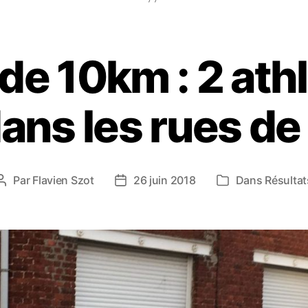
de 10km : 2 ath
ans les rues de 
Par
Flavien Szot
26 juin 2018
Dans
Résultat
Auteur
Date
Catégories
de
de
l’article
l’article