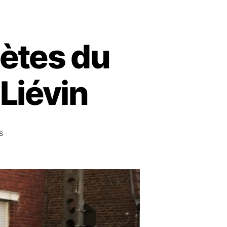
lètes du
Liévin
s