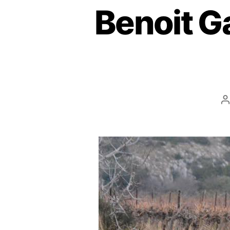
Benoit G
A
d
l