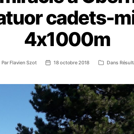
atuor cadets-m
4x1000m
Par
Flavien Szot
18 octobre 2018
Dans
Résult
uteur
Date
Catégories
e
de
article
l’article