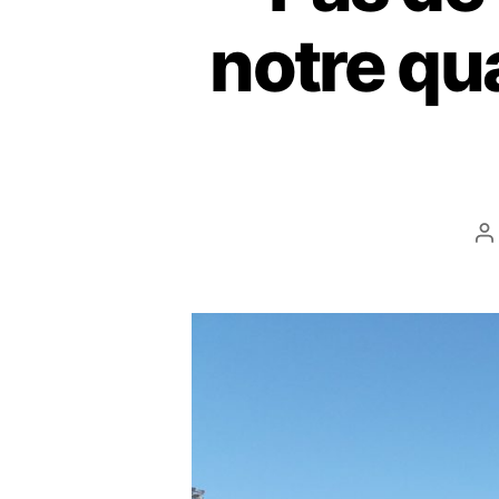
notre qu
A
d
l’