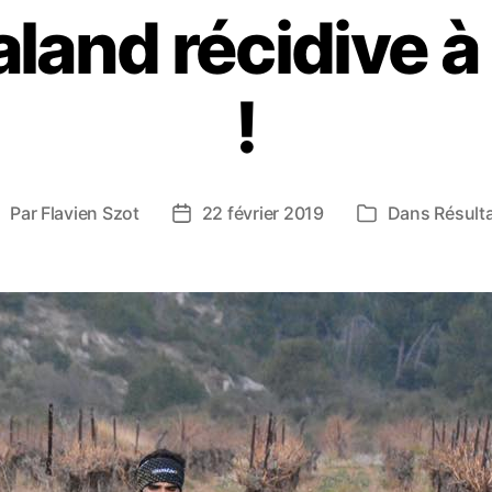
aland récidive à
!
Par
Flavien Szot
22 février 2019
Dans
Résult
uteur
Date
Catégories
e
de
’article
l’article