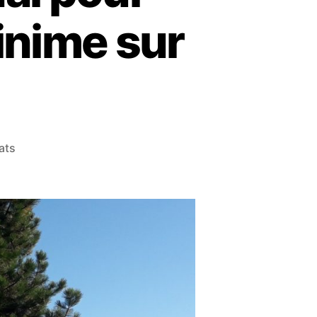
inime sur
ats