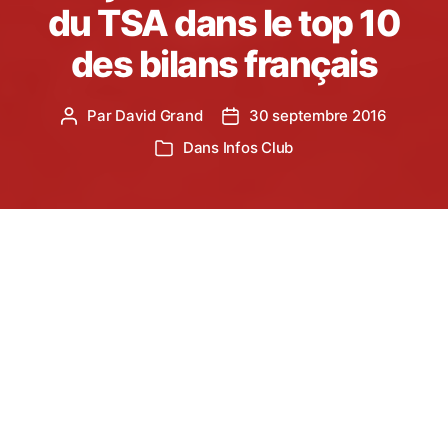
du TSA dans le top 10
des bilans français
Par
David Grand
30 septembre 2016
Auteur
Date
de
de
Dans
Infos Club
Catégories
l’article
l’article
A quelques semaines de la finale nationale du
challenge Équip’Athlé pour les minimes garçons, il
est bon de souligner les très bonnes performances
de tous nos jeunes !
On peut dire que l’année 2016 fut une réussite