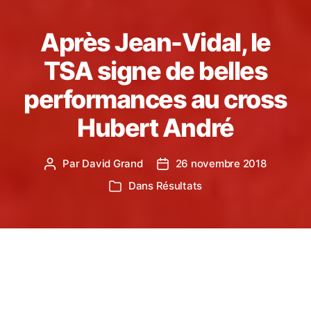
Après Jean-Vidal, le
TSA signe de belles
performances au cross
Hubert André
Par
David Grand
26 novembre 2018
Auteur
Date
de
de
Dans
Résultats
Catégories
l’article
l’article
Encore une très belle édition du cross international