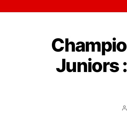
Champion
Juniors 
A
d
l