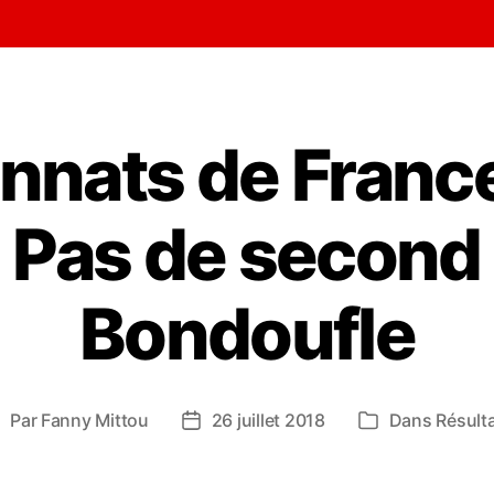
nats de Franc
: Pas de second 
Bondoufle
Par
Fanny Mittou
26 juillet 2018
Dans
Résult
uteur
Date
Catégories
e
de
’article
l’article