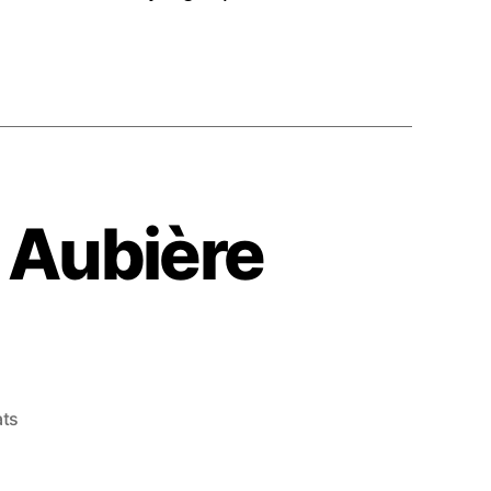
à Aubière
ats