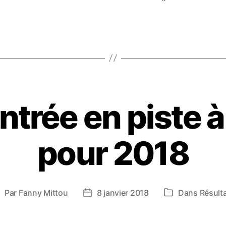
trée en piste 
pour 2018
Par
Fanny Mittou
8 janvier 2018
Dans
Résult
uteur
Date
Catégories
e
de
’article
l’article