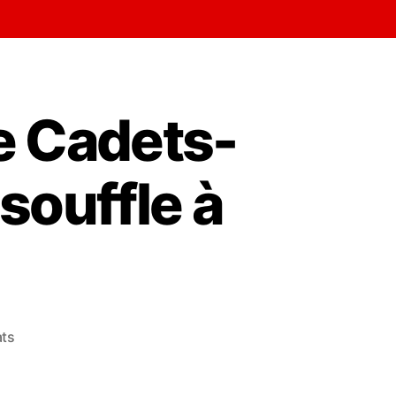
e Cadets-
souffle à
ats