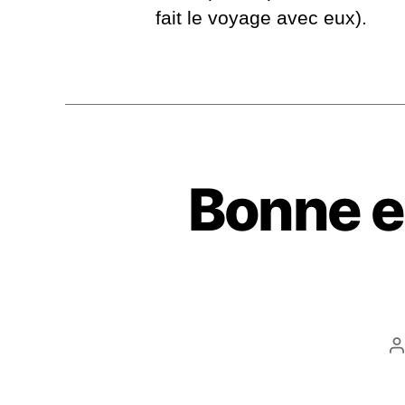
fait le voyage avec eux).
Bonne en
A
d
l