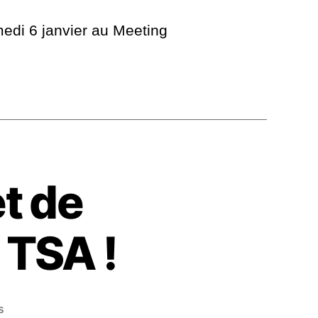
medi 6 janvier au Meeting
et de
 TSA !
s