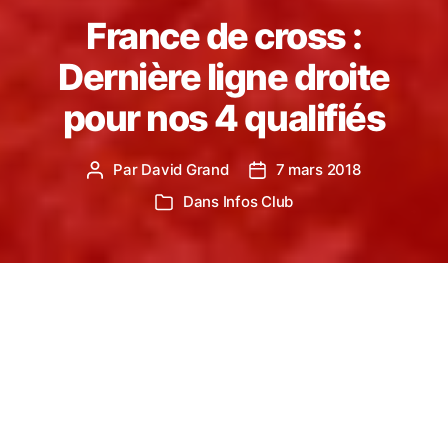
France de cross :
Dernière ligne droite
pour nos 4 qualifiés
Par
David Grand
7 mars 2018
Auteur
Date
de
de
Dans
Infos Club
Catégories
l’article
l’article
Cette année encore, 4 coureurs du TSA
accèderont à l’étape ultime des championnats FFA
de cross. En effet, à quelques jours de l’échéance,