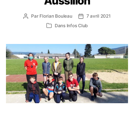
Aussillon
Par
Florian Bouleau
7 avril 2021
Auteur
Date
de
de
Dans
Infos Club
Catégories
l’article
l’article