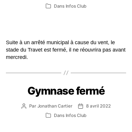
de
de
Dans
Infos Club
Catégories
l’article
l’article
Suite à un arrêté municipal à cause du vent, le
stade du Travet est fermé, il ne réouvrira pas avant
mercredi.
Gymnase fermé
Par
Jonathan Cartier
8 avril 2022
Auteur
Date
de
de
Dans
Infos Club
Catégories
l’article
l’article