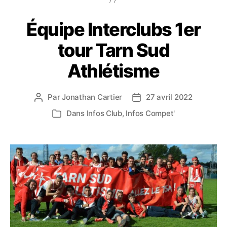
Équipe Interclubs 1er
tour Tarn Sud
Athlétisme
Par
Jonathan Cartier
27 avril 2022
Auteur
Date
de
de
Dans
Infos Club
,
Infos Compet'
Catégories
l’article
l’article