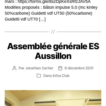
mars : https://forms.gle/8szDpKeXsRfzJAV5A
Modèles proposés : Bâton impulse 5.0 (mc kinley
50%carbone) Guidetti vdf UT50 (50%carbone)
Guidetti vdf UT70 […]
Assemblée générale ES
Aussillon
Par
Jonathan Cartier
6 décembre 2021
Auteur
Date
de
de
Dans
Infos Club
Catégories
l’article
l’article