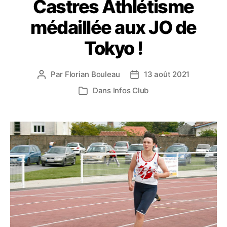
Castres Athlétisme
médaillée aux JO de
Tokyo !
Par
Florian Bouleau
13 août 2021
Auteur
Date
de
de
Dans
Infos Club
Catégories
l’article
l’article