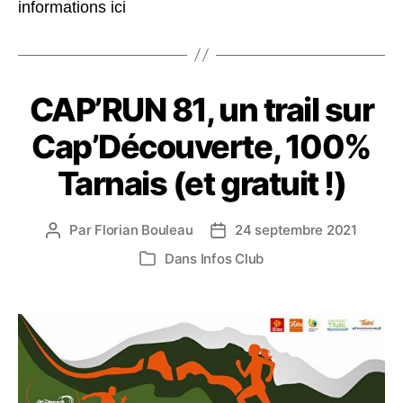
informations ici
CAP’RUN 81, un trail sur
Cap’Découverte, 100%
Tarnais (et gratuit !)
Par
Florian Bouleau
24 septembre 2021
Auteur
Date
de
de
Dans
Infos Club
Catégories
l’article
l’article