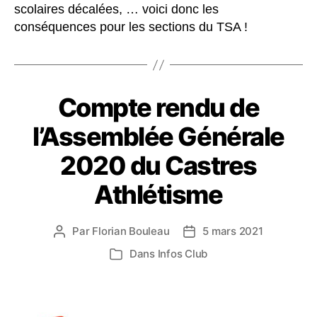
scolaires décalées, … voici donc les
conséquences pour les sections du TSA !
Compte rendu de
l’Assemblée Générale
2020 du Castres
Athlétisme
Par
Florian Bouleau
5 mars 2021
Auteur
Date
de
de
Dans
Infos Club
Catégories
l’article
l’article