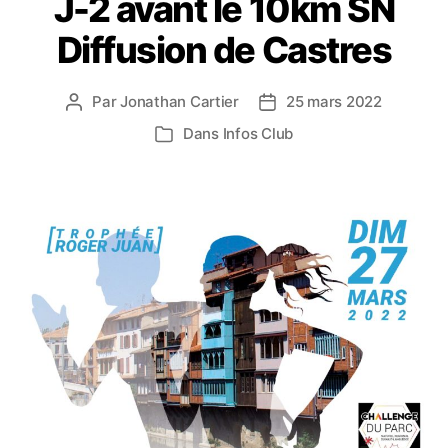
J-2 avant le 10km SN
Diffusion de Castres
Par
Jonathan Cartier
25 mars 2022
Auteur
Date
de
de
Dans
Infos Club
Catégories
l’article
l’article