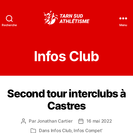
Recherche
Menu
Tarn
Sud
Athlétisme
Infos Club
Second tour interclubs à
Castres
Par
Jonathan Cartier
16 mai 2022
Auteur
Date
de
de
Dans
Infos Club
,
Infos Compet'
Catégories