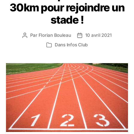
30km pour rejoindre un
stade !
Par
Florian Bouleau
10 avril 2021
Auteur
Date
de
de
Dans
Infos Club
Catégories
l’article
l’article